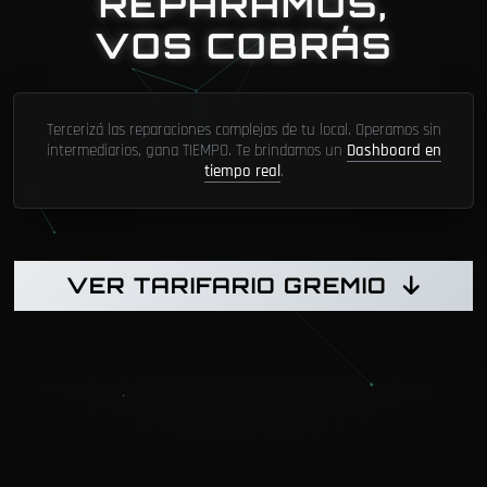
REPARAMOS,
VOS COBRÁS
Tercerizá las reparaciones complejas de tu local. Operamos sin
intermediarios, gana TIEMPO. Te brindamos un
Dashboard en
tiempo real
.
VER TARIFARIO GREMIO