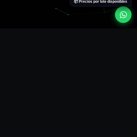
📦 Precios por lote disponibles
Tu Socio Silencioso
No pierdas equipos por falta
de herramientas
Con más de 13 años en el rubro, sabemos que la confianza lo es
todo. Nuestro trabajo es ser tu laboratorio de respaldo. Vos
recibís el equipo, nosotros lo reparamos, vos lo entregás.
ÉTICA PROFESIONAL:
CONFIDENCIALIDAD ABSOLUTA.
TU CLIENTE SIGUE SIENDO TUYO.